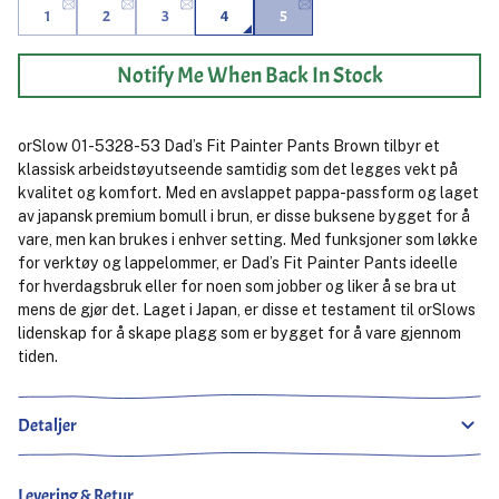
1
2
3
4
5
Notify Me When Back In Stock
orSlow 01-5328-53 Dad’s Fit Painter Pants Brown tilbyr et
klassisk arbeidstøyutseende samtidig som det legges vekt på
kvalitet og komfort. Med en avslappet pappa-passform og laget
av japansk premium bomull i brun, er disse buksene bygget for å
vare, men kan brukes i enhver setting. Med funksjoner som løkke
for verktøy og lappelommer, er Dad’s Fit Painter Pants ideelle
for hverdagsbruk eller for noen som jobber og liker å se bra ut
mens de gjør det. Laget i Japan, er disse et testament til orSlows
lidenskap for å skape plagg som er bygget for å vare gjennom
tiden.
Detaljer
Levering & Retur