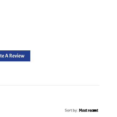
te A Review
Sort by
Most recent
: