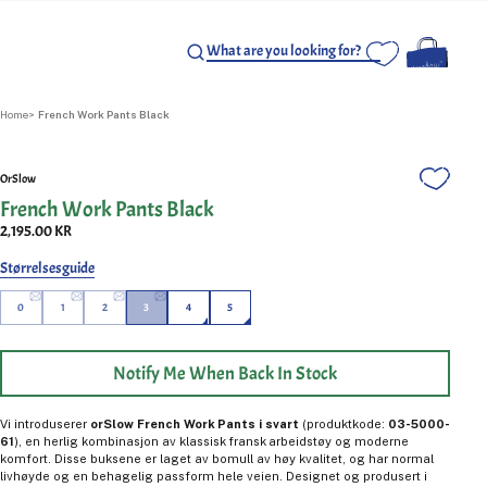
Home
French Work Pants Black
OrSlow
French Work Pants Black
2,195.00 KR
Størrelsesguide
0
1
2
3
4
5
Notify Me When Back In Stock
Vi introduserer
orSlow French Work Pants i svart
(produktkode:
03-5000-
61
), en herlig kombinasjon av klassisk fransk arbeidstøy og moderne
komfort. Disse buksene er laget av bomull av høy kvalitet, og har normal
livhøyde og en behagelig passform hele veien. Designet og produsert i