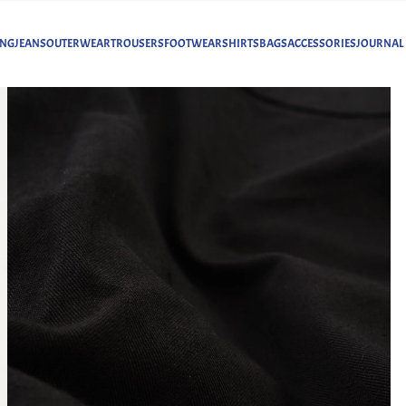
ING
JEANS
OUTERWEAR
TROUSERS
FOOTWEAR
SHIRTS
BAGS
ACCESSORIES
JOURNAL