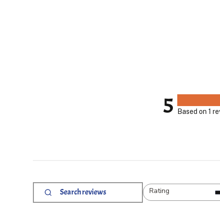
5
Based on 1 r
Rating
Search
All ratings
reviews