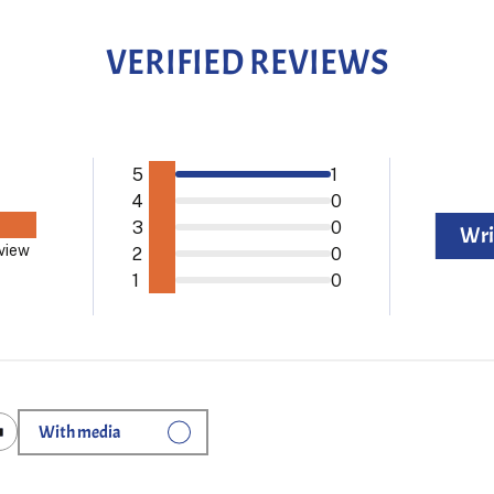
VERIFIED REVIEWS
5
1
4
0
3
0
Wri
eview
2
0
1
0
With media