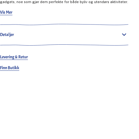
gadgets, noe som gjør dem perfekte for både byliv og utendørs aktiviteter.
Disse buksene kommer forvasket for et vintage utseende og myk følelse.
Vis Mer
Silhuetten tilbyr en behagelig løshet samtidig som den sikrer mobilitet, en
avgjørende egenskap for klatring. I tillegg kommer buksene med et
lettjustert belte for optimal komfort og en litt kortere 31-tommers
innersøm.
Detaljer
Levering & Retur
Finn Butikk