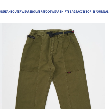
ING
JEANS
OUTERWEAR
TROUSERS
FOOTWEAR
SHIRTS
BAGS
ACCESSORIES
JOURNAL