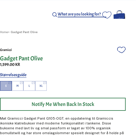
Home
Gadget Pant Olive
Gramicci
Gadget Pant Olive
1,599.00 KR
Størrelsesguide
S
M
L
XL
Notify Me When Back In Stock
Møt Gramicci Gadget Pant G105-OGT, en oppdatering til Gramiccis
ikoniske klatrebukser med moderne funksjonalitet i tankene. Disse
buksene med lavt liv og smal passform er laget av 100% organisk
bomullstwill og har store omslagslommer spesielt designet for å holde på