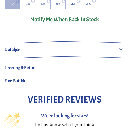
36
38
40
42
44
46
Notify Me When Back In Stock
Sashiko Type 2 Jakke Indigo fra Japan Blue Jeans.
Laget av et 11 oz japansk sashiko-stoff av 100% bomull.
Klassiske type 2-funksjoner som de to brystlommene
Detaljer
plassert i midten, egendefinerte knapper, justerbare
mansjetter og kant. Laget i Japan.
Levering & Retur
Ludjero er 179 cm høy, slank bygd og bærer en 38.
Finn Butikk
VERIFIED REVIEWS
We’re looking for stars!
Let us know what you think