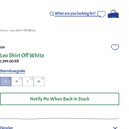
Home
Leo Shirt Off White
Séfr
Leo Shirt Off White
1,399.00 KR
Størrelsesguide
S
M
L
XL
Notify Me When Back In Stock
Leo-skjorte i offwhite fra Séfr. Langermet skjorte i 100 % myk
italiensk bomull. En brystlomme og perlemorknapper. Laget i
Latvia.
Detaljer