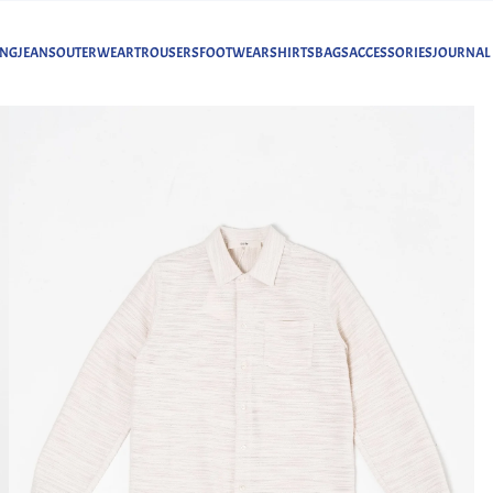
ING
JEANS
OUTERWEAR
TROUSERS
FOOTWEAR
SHIRTS
BAGS
ACCESSORIES
JOURNAL