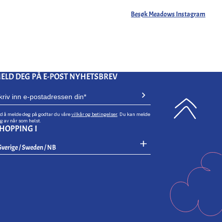
Besøk Meadows Instagram
ELD DEG PÅ E-POST NYHETSBREV
d å melde deg på godtar du våre
vilkår og betingelser
. Du kan melde
g av når som helst.
HOPPING I
Select Your Region:
Sverige / Sweden / NB