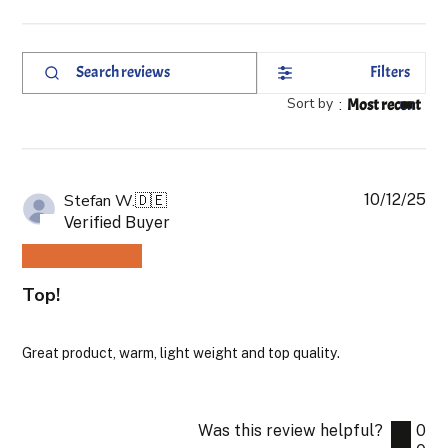
Filters
Search
reviews
Sort by
:
Most recent
10/12/25
Pub
Stefan W.
🇩🇪
da
Verified Buyer
Top!
Great product, warm, light weight and top quality.
Was this review helpful?
0