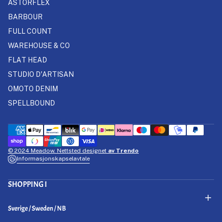
ASTORFLEX
BARBOUR
FULL COUNT
WAREHOUSE & CO
FLAT HEAD
STUDIO D'ARTISAN
OMOTO DENIM
SPELLBOUND
© 2024 Meadow. Nettsted designet
av Trendo
Informasjonskapselavtale
SHOPPING I
Select Your Region:
Sverige / Sweden / NB