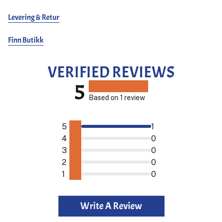
Levering & Retur
Finn Butikk
VERIFIED REVIEWS
5
Based on 1 review
5
1
4
0
3
0
2
0
1
0
Write A Review