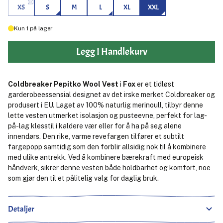
XS
S
M
L
XL
XXL
Kun
1
på lager
Legg I Handlekurv
Coldbreaker Pepitko Wool Vest
i
Fox
er et tidløst
garderobeessensial designet av det irske merket Coldbreaker og
produsert i EU. Laget av 100% naturlig merinoull, tilbyr denne
lette vesten utmerket isolasjon og pusteevne, perfekt for lag-
på-lag klesstil i kaldere vær eller for å ha på seg alene
innendørs. Den rike, varme revefargen tilfører et subtilt
fargepopp samtidig som den forblir allsidig nok til å kombinere
med ulike antrekk. Ved å kombinere bærekraft med europeisk
håndverk, sikrer denne vesten både holdbarhet og komfort, noe
som gjør den til et pålitelig valg for daglig bruk.
Detaljer