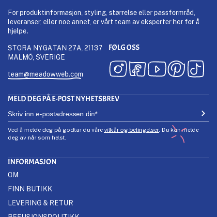
For produktinformasjon, styling, størrelse eller passformråd,
leveranser, eller noe annet, er vårt team av eksperter her for å
hjelpe.
FØLG OSS
STORA NYGATAN 27A, 21137
MALMÖ, SVERIGE
team@meadowweb.com
MELD DEG PÅ E-POST NYHETSBREV
Ved å melde deg på godtar du våre
vilkår og betingelser
. Du kan melde
deg av når som helst.
INFORMASJON
OM
FINN BUTIKK
LEVERING & RETUR
REFUSJONSPOLITIKK