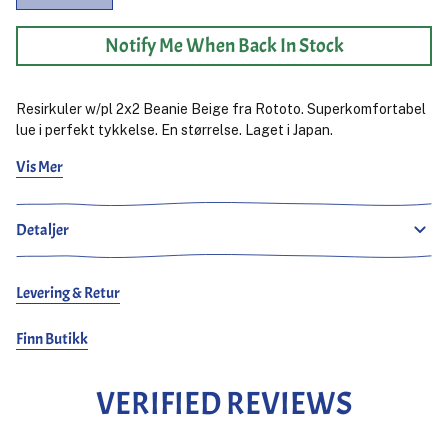
Notify Me When Back In Stock
Resirkuler w/pl 2x2 Beanie Beige fra Rototo. Superkomfortabel
lue i perfekt tykkelse. En størrelse. Laget i Japan.
Vis Mer
50% Ull, 50% Polyester.
Detaljer
Levering & Retur
Finn Butikk
VERIFIED REVIEWS