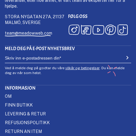
leveranser, eller noe annet, er vårt team av eksperter her for å
hjelpe.
FØLG OSS
STORA NYGATAN 27A, 21137
MALMÖ, SVERIGE
team@meadowweb.com
MELD DEG PÅ E-POST NYHETSBREV
Ved å melde deg på godtar du våre
vilkår og betingelser
. Du kan melde
deg av når som helst.
INFORMASJON
OM
FINN BUTIKK
LEVERING & RETUR
REFUSJONSPOLITIKK
RETURN AN ITEM