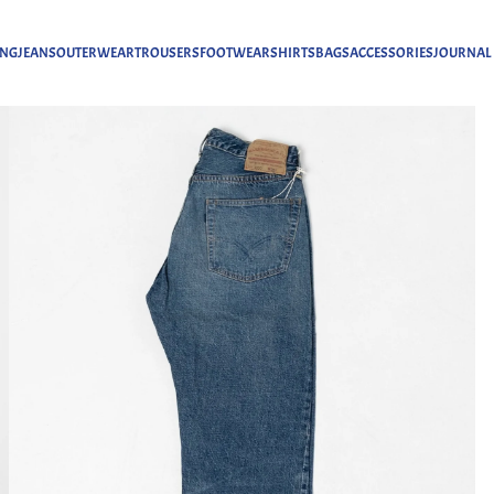
ING
JEANS
OUTERWEAR
TROUSERS
FOOTWEAR
SHIRTS
BAGS
ACCESSORIES
JOURNAL