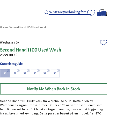
Home
Second Hand 1100 Used Wash
Warehouse & Co
Second Hand 1100 Used Wash
2,999.00 KR
Størrelsesguide
30
31
32
33
34
36
Notify Me When Back In Stock
Second Hand 1100 Brukt Vask fra Warehouse & Co. Dette er en av
Warehouses signaturpassformer. Det er en 12 oz sanforisert denim som
har blitt vasket for et fint brukt vintage utseende, pluss at det frigjør deg
fra alt bryet med krymping. Dette paret er basert på en modell fra 1970-