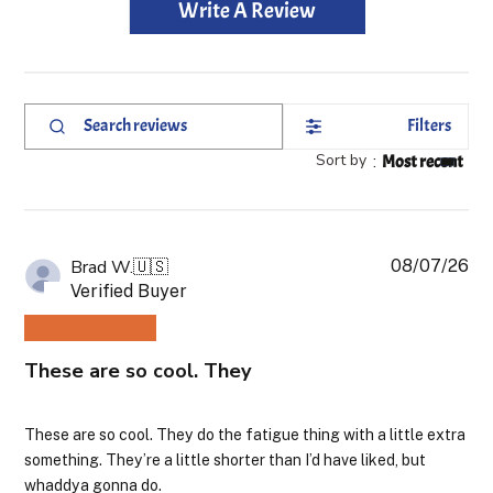
Write A Review
Filters
Search
reviews
Sort by
:
Most recent
08/07/26
Pub
Brad W.
🇺🇸
da
Verified Buyer
These are so cool. They
These are so cool. They do the fatigue thing with a little extra
something. They’re a little shorter than I’d have liked, but
whaddya gonna do.