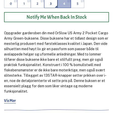
0
1
2
3
4
5
Notify Me When Back In Stock
Oppgrader garderoben din med OrSlow US Army 2 Pocket Cargo
Army Green-buksene. Disse buksene har et tidløst design som er
mesterlig produsert med førsteklasses kvalitet i Japan. Den vide
silhuetten med høyt liv gir en passform som passer både til
avslappede helger og uformelle anledninger. Med to lommer
tilfører disse buksene ikke bare et stilfullt preg, men gir også
praktisk funksjonalitet. Konstruert i 100 % bomullstwill med
fiskebensmønster er de ikke bare moteriktige, men også svært
slitesterke. Tillegget av 13STAR-knapper setter prikken over i-
en, noe de detaljorienterte vil sette pris på. Denne buksen er et
essensielt plagg for dem som liker vintage og moderne
funksjonalitet.
Vis Mer
Frans er 187 cm og bruker størrelse 2.
Alan er 187 cm og bruker størrelse 3.