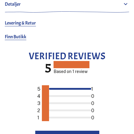
Detaljer
Levering & Retur
Finn Butikk
VERIFIED REVIEWS
5
Based on 1 review
5
1
4
0
3
0
2
0
1
0