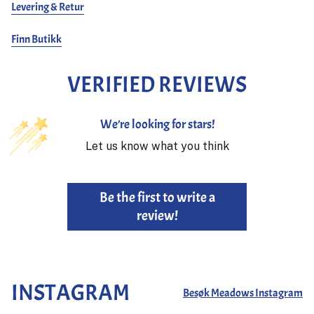
Levering & Retur
orSlow, med en camo-tvist.
Finn Butikk
VERIFIED REVIEWS
We’re looking for stars!
Let us know what you think
Be the first to write a
review!
INSTAGRAM
Besøk Meadows Instagram