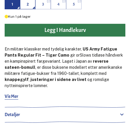
1
2
3
4
5
Kun
1
på lager
Legg I Handlekurv
En militær klassiker med tydelig karakter,
US Army Fatigue
Pants Regular Fit – Tiger Camo
gir orSlows tidløse håndverk
en kampinspirert fargevariant. Laget i Japan av
reverse
sateen-bomull
, er disse buksene modellert etter amerikanske
militære fatigue-bukser fra 1960-tallet, komplett med
knappegylf
,
justeringer i sidene av livet
og romslige
nytteinspirerte lommer.
Vis Mer
Det som skiller seg ut er
tiger camo-mønsteret
, brukt på en
teksturert bomull som blir mykere ved bruk samtidig som den
holder fasongen. En
regular fit med rette ben
gir god plass
Detaljer
over lårene med en lett avsmalning under kneet for en raffinert
militær silhuett. Enten de brukes i full lengde eller med oppbrett,
er dette funksjonelle bukser med litt vill attitude – klassisk