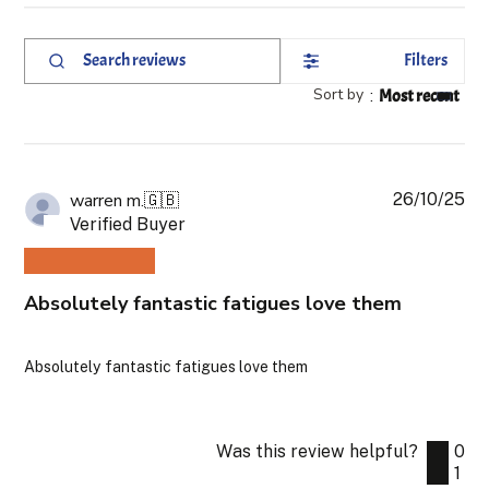
Filters
Search
reviews
Sort by
:
Most recent
26/10/25
Pub
warren m.
🇬🇧
da
Verified Buyer
Absolutely fantastic fatigues love them
Absolutely fantastic fatigues love them
Was this review helpful?
0
1