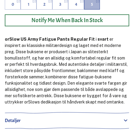
0
1
2
3
4
5
Notify Me When Back In Stock
orSlow US Army Fatigue Pants Regular Fit
i
svart
er
inspirert av klassiske militærdesign og laget med et moderne
preg. Disse buksene er produsert i Japan av slitesterkt
bomullsstoff, og har en allsidig og komfortabel regular fit som
er perfekt til hverdagsbruk. Med autentiske detaljer i militærstil,
inkludert store påsydde frontlommer, baklommer med klaff og
forsterkede sømmer, kombinerer disse fatigue-buksene
funksjonalitet og tidløst design. Den elegante svarte fargen gir
allsidighet, noe som gjør dem passende til både avslappede og
mer sofistikerte antrekk. Disse buksene er bygget for å vare og
uttrykker orSlows dedikasjon til håndverk skapt med omtanke.
Detaljer