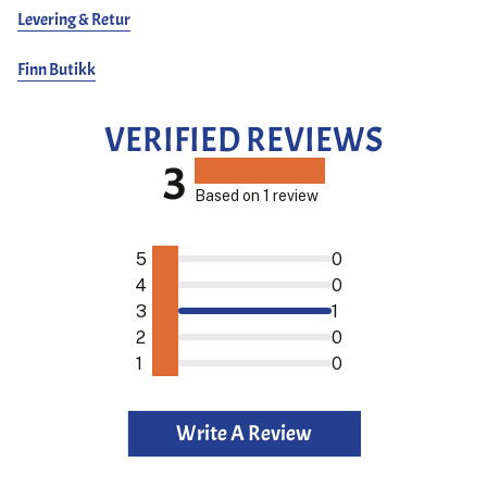
Levering & Retur
Finn Butikk
VERIFIED REVIEWS
3
Based on 1 review
5
0
4
0
3
1
2
0
1
0
Write A Review